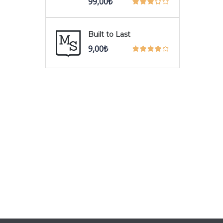
99,00
₺
Built to Last
9,00
₺