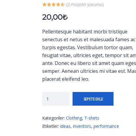
(
2
müşteri yorumu)
20,00
₺
Pellentesque habitant morbi tristique
senectus et netus et malesuada fames ac
turpis egestas. Vestibulum tortor quam,
feugiat vitae, ultricies eget, tempor sit a
ante. Donec eu libero sit amet quam ege
semper. Aenean ultricies mi vitae est. Ma
placerat eleifend leo.
SEPETE EKLE
Kategoriler:
Clothing
,
T-shirts
Etiketler:
ideas
,
inventors
,
performance