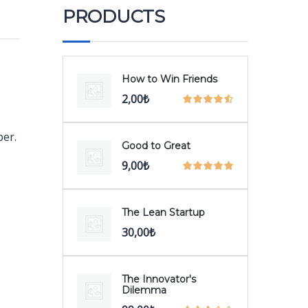
PRODUCTS
How to Win Friends
2,00
₺
per.
Good to Great
9,00
₺
The Lean Startup
30,00
₺
The Innovator's
Dilemma