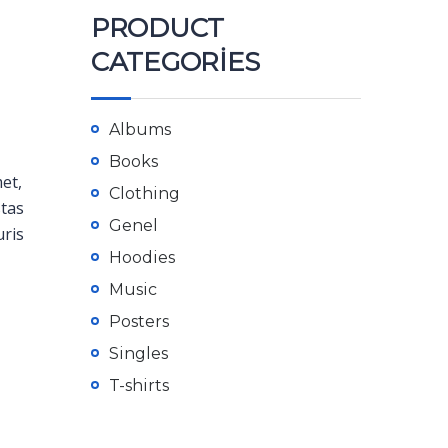
PRODUCT
CATEGORIES
Albums
Books
met,
Clothing
stas
Genel
uris
Hoodies
Music
Posters
Singles
T-shirts