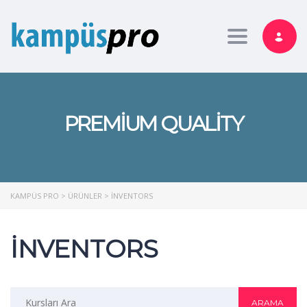
Toggle nav
PREMIUM QUALITY
KAMPÜS PRO
>
ÜRÜNLER
>
INVENTORS
INVENTORS