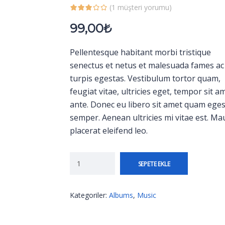
(
1
müşteri yorumu)
99,00
₺
Pellentesque habitant morbi tristique
senectus et netus et malesuada fames ac
turpis egestas. Vestibulum tortor quam,
feugiat vitae, ultricies eget, tempor sit a
ante. Donec eu libero sit amet quam ege
semper. Aenean ultricies mi vitae est. Ma
placerat eleifend leo.
SEPETE EKLE
Kategoriler:
Albums
,
Music