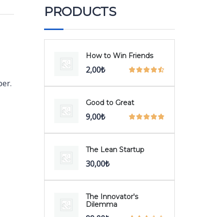
PRODUCTS
How to Win Friends
2,00
₺
per.
Good to Great
9,00
₺
The Lean Startup
30,00
₺
The Innovator's
Dilemma