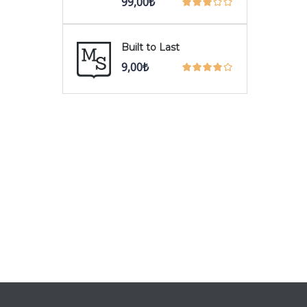
99,00
₺
Built to Last
9,00
₺