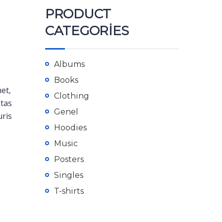
PRODUCT
CATEGORIES
Albums
Books
met,
Clothing
stas
Genel
uris
Hoodies
Music
Posters
Singles
T-shirts