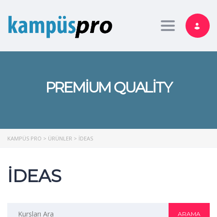
Toggle nav
PREMIUM QUALITY
KAMPÜS PRO
>
ÜRÜNLER
>
IDEAS
IDEAS