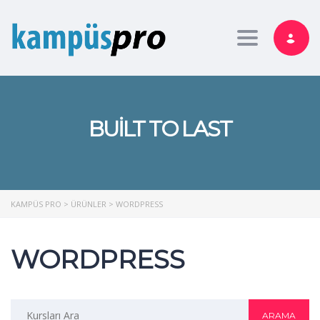
Toggle nav
BUILT TO LAST
KAMPÜS PRO
>
ÜRÜNLER
>
WORDPRESS
WORDPRESS