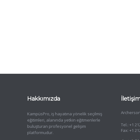
Hakkımızda
İletişi
Archerson
KampüsPro, iş hayatına yönelik seçilmiş
eğitimleri, alanında yetkin eğitmenlerle
Tel.: +1 2
buluşturan profesyonel gelişim
Fax: +1 21
platformudur.