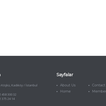
m
Sayfalar
 Köşkü, Kadıköy / İstanbul
About Us
Contact
Home
12 458 300 32
2 375 24 14