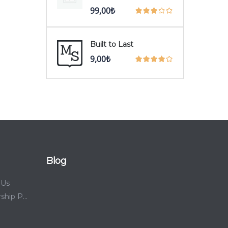
99,00
₺
Built to Last
9,00
₺
Blog
 Us
Membership Plans