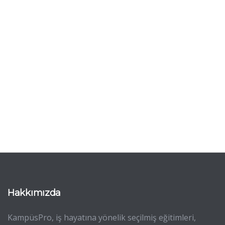
Hakkımızda
KampüsPro, iş hayatına yönelik seçilmiş eğitimleri,