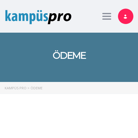
Toggle nav
ÖDEME
KAMPÜS PRO
>
ÖDEME