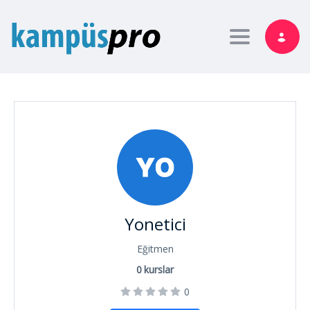
Toggle nav
Yonetici
Eğitmen
0
kurslar
0